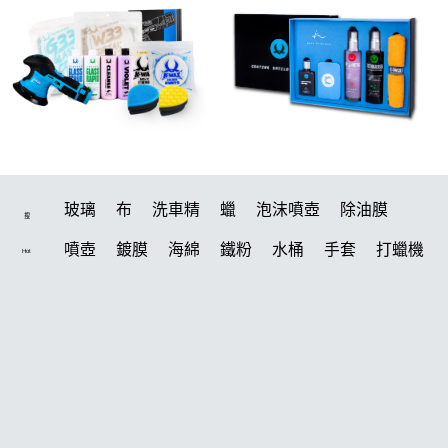
玻璃
布
洗車精
蠟
泡沫噴壺
除油膜
搜
噴壺
鍍膜
海綿
鐵粉
水桶
手套
打蠟機
Hot
風槍
輪胎
拋光
泡沫
鍍膜劑
油膜
吸水布
電動
打蠟棉
除油墨
塑料
瓷土
輪胎油
磁土
打蠟
汽車蠟推薦
風
機車
羊毛
泡沫噴壺推薦
吸水布推薦
美白
鞋
常見問題