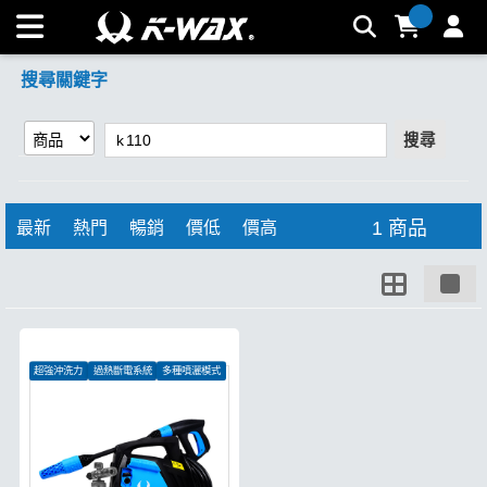
【k 110】搜尋結果 | K-WAX台灣汽車美容材料
搜尋關鍵字
搜尋
1 商品
最新
熱門
暢銷
價低
價高
超強沖洗力
過熱斷電系統
多種噴灑模式