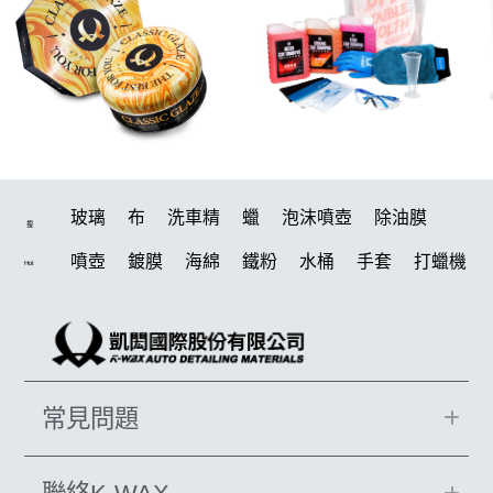
玻璃
布
洗車精
蠟
泡沫噴壺
除油膜
搜
噴壺
鍍膜
海綿
鐵粉
水桶
手套
打蠟機
Hot
風槍
輪胎
拋光
鍍膜劑
泡沫
油膜
吸水布
打蠟棉
電動
除油墨
塑料
瓷土
打蠟
汽車蠟推薦
磁土
輪胎油
風
機車
常見問題
羊毛
泡沫噴壺推薦
吸水布推薦
美白
鞋
柏油
消光
無線打蠟機
洗車
萬用
瓶子