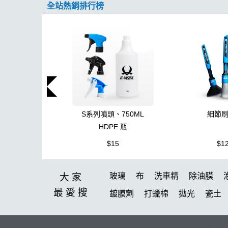
全站熱銷排行榜
S系列噴頭、750ML
細節
HDPE 瓶
$15
$1
玻璃
布
洗車精
除油膜
大家
最愛
搜
鍍膜劑
打蠟棉
拋光
瓷土
塑料
鞋
洗車
柏油
臘