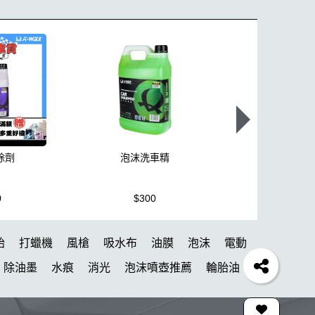
除劑
泡沫洗車精
K110+高壓
0
$300
$3,950
胎
打蠟機
風槍
吸水布
油膜
泡沫
電動
除油墨
水痕
消光
泡沫噴壺推薦
輪胎油
氣動 除油膜
蝌蚪吸水布
皮革
瓶子
颶風槍