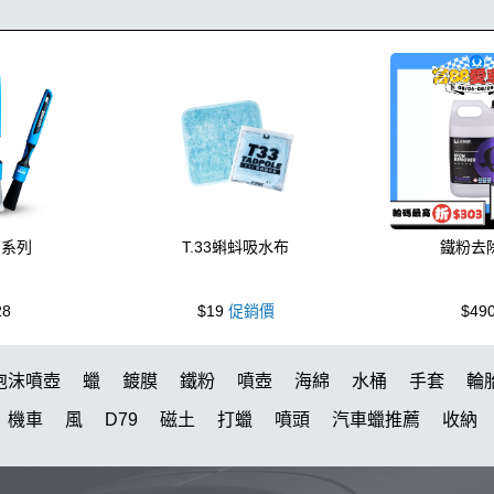
刷系列
T.33蝌蚪吸水布
鐵粉去
28
$19
促銷價
$49
泡沫噴壺
蠟
鍍膜
鐵粉
噴壺
海綿
水桶
手套
輪
機車
風
D79
磁土
打蠟
噴頭
汽車蠟推薦
收納
水槍
萬用
KT15
羊毛
颶風
下蠟布
洗車機
刷子