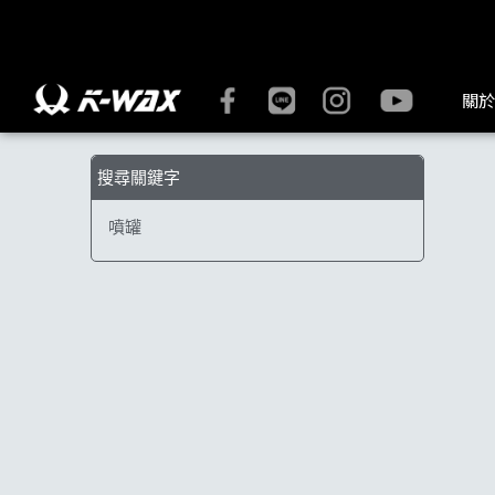
【噴罐】搜尋結果 | K-WAX台灣汽車美容材料
關於
搜尋關鍵字
噴罐