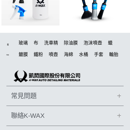
玻璃
布
洗車精
除油膜
泡沫噴壺
蠟
搜
鍍膜
鐵粉
噴壺
海綿
水桶
手套
輪胎
Hot
打蠟機
風槍
吸水布
油膜
泡沫
電動
鍍膜劑
打蠟棉
拋光
瓷土
機車
風
D79
磁土
打蠟
噴頭
汽車蠟推薦
收納
除油墨
常見問題
水痕
消光
泡沫噴壺推薦
輪胎油
塑料
鞋
洗車
柏油
臘
水槍
萬用
KT15
羊毛
聯絡K-WAX
颶風
下蠟布
洗車機
刷子
氣動 除油膜