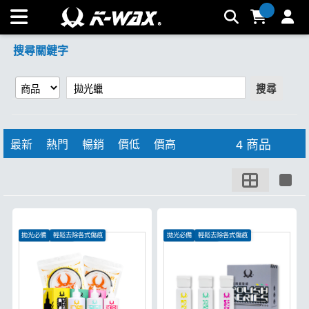
【拋光蠟】搜尋結果 | K-WAX台灣汽車美容材料
搜尋關鍵字
搜尋
4 商品
最新
熱門
暢銷
價低
價高
拋光必備
輕鬆去除各式傷痕
拋光必備
輕鬆去除各式傷痕
低番多角研磨顆粒
低番多角研磨顆粒