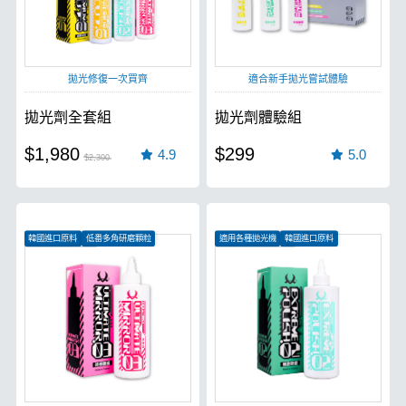
拋光修復一次買齊
適合新手拋光嘗試體驗
拋光劑全套組
拋光劑體驗組
$1,980
$299
4.9
5.0
$2,300
韓國進口原料
低番多角研磨顆粒
適用各種拋光機
韓國進口原料
有效提升漆面亮度
中番數多角研磨顆粒