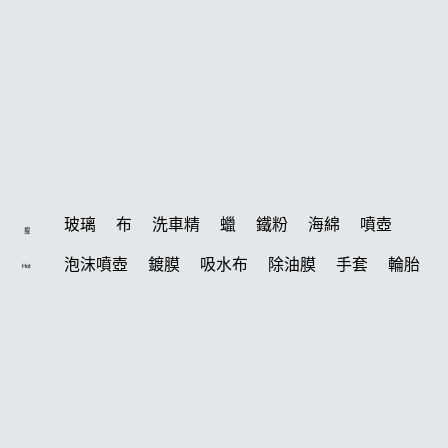
玻璃
布
洗車精
蠟
鐵粉
海綿
噴壺
搜
泡沫噴壺
鍍膜
吸水布
除油膜
手套
輪胎
Hot
水桶
打蠟機
風槍
刷
電動
打蠟
除油墨
洗車
美白
鍍膜劑
拋光
油膜
塑料
汽車蠟推薦
輪胎油
柏油
蝌蚪
泡沫
羊毛
綿
噴頭
萬用
瓷土
內裝
k40
玻璃鍍膜
常見問題