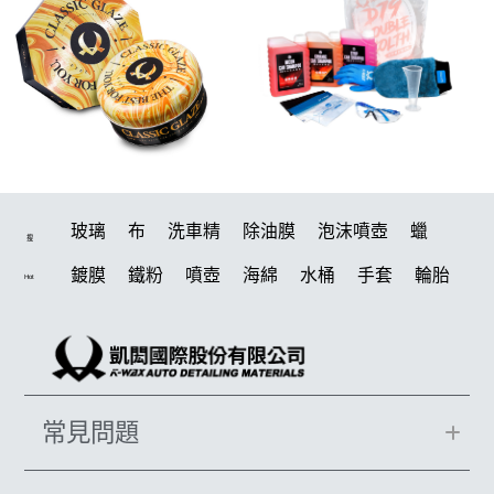
玻璃
布
洗車精
除油膜
泡沫噴壺
蠟
搜
鍍膜
鐵粉
噴壺
海綿
水桶
手套
輪胎
Hot
打蠟機
風槍
吸水布
油膜
泡沫
電動
鍍膜劑
打蠟棉
拋光
瓷土
機車
風
D79
磁土
打蠟
噴頭
汽車蠟推薦
收納
除油墨
常見問題
水痕
消光
泡沫噴壺推薦
輪胎油
塑料
鞋