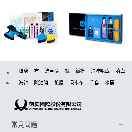
玻璃
布
洗車精
蠟
鐵粉
泡沫噴壺
噴壺
搜
海綿
除油膜
鍍膜
吸水布
手套
水桶
Hot
輪胎
打蠟機
風槍
拋光
打蠟
電動
塑料
除油墨
刷
鍍膜劑
油膜
洗車
泡沫
羊毛
柏油
輪胎油
綿
汽車蠟推薦
瓷土
萬用
常見問題
風
磁土
美白
機車
清洗機
刷子