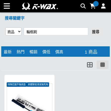
【輪框刷】搜尋結果 | K-WAX台灣汽車美容材料
搜尋關鍵字
搜尋
1 商品
最新
熱門
暢銷
價低
價高
特殊尼龍不傷表面
刷體緊密清潔無死角
絕佳清潔力