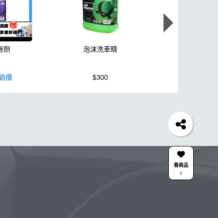
除劑
泡沫洗車精
K110+高壓
銷價
$300
$3,950
蠟機
風槍
輪胎
拋光
鍍膜劑
泡沫
油膜
機車
羊毛
泡沫噴壺推薦
吸水布推薦
美白
風
下蠟布
氣動 除油膜
刷
玻璃鍍膜
洗機
清潔
颶風槍
除蠟
清潔蠟
看商品
0
劑
綿
無線
鋁圈鍍膜
KC-15
點漆
沫壺
星空
露營椅
噴槍頭
合作廠商
關注K-WAX