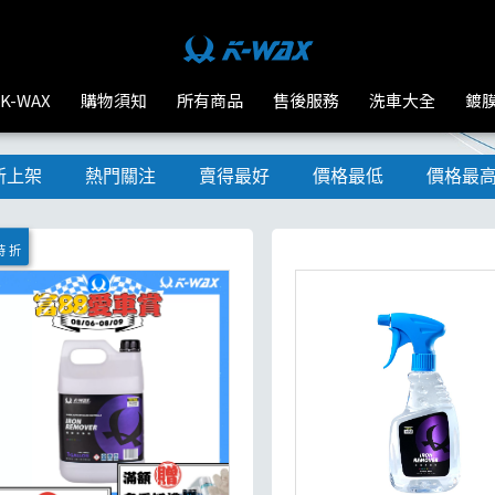
K-WAX
購物須知
所有商品
售後服務
洗車大全
鍍
新上架
熱門關注
賣得最好
價格最低
價格最
時 折