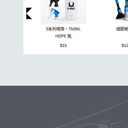
S系列噴頭、750ML
細節
HDPE 瓶
$15
$1
玻璃
布
洗車精
蠟
泡沫
搜
吸水布
打蠟棉
電動
除油
鞋
柏油
消光
無線打蠟機
玻璃油膜去除膏
洗車機
K40
K-WAX EF電動泡沫噴壺
收納
高壓清洗機
噴
DA機
防水
S系列噴頭+800ML HDPE 瓶 S-