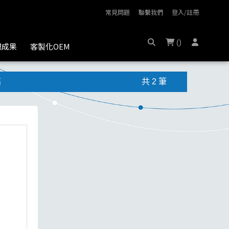
常見問題
聯繫我們
登入/註冊
(
)
膜成果
客製化OEM
高
共 2 筆