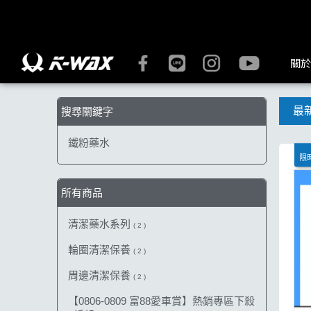
【鐵粉藥水】搜尋結果 | K-WAX台灣汽車美容材料
關於
最
搜尋關鍵字
鐵粉藥水
限
所有商品
清潔藥水系列
( 2 )
輪圈清潔保養
( 2 )
周邊清潔保養
( 2 )
【0806-0809 富88愛車賞】熱銷專區下殺