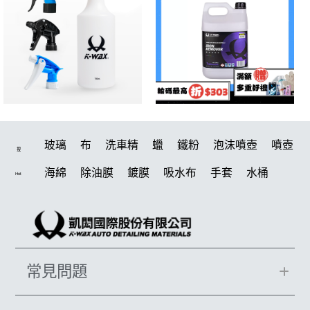
玻璃
布
洗車精
蠟
鐵粉
泡沫噴壺
噴壺
搜
海綿
除油膜
鍍膜
吸水布
手套
水桶
Hot
輪胎
打蠟機
風槍
拋光
打蠟
電動
塑料
除油墨
刷
鍍膜劑
油膜
洗車
輪胎油
泡沫
羊毛
柏油
汽車蠟推薦
綿
美白
常見問題
瓷土
萬用
風
磁土
機車
清洗機
刷子