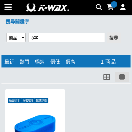
【8字】搜尋結果 | K-WAX台灣汽車美容材料
搜尋關鍵字
搜尋
1 商品
最新
熱門
暢銷
價低
價高
極強吸水
綿密起泡
握感舒適